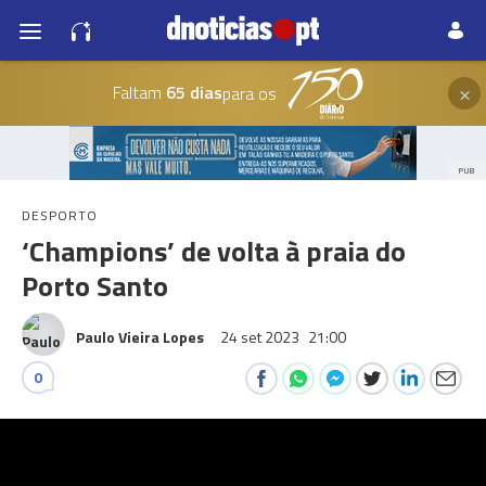
×
Faltam
65 dias
para os
PUB
DESPORTO
‘Champions’ de volta à praia do
Porto Santo
Paulo Vieira Lopes
24 set 2023
21:00
0