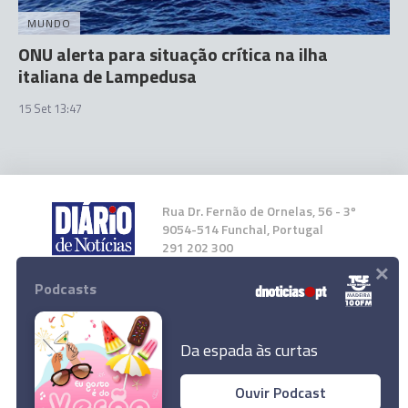
MUNDO
ONU alerta para situação crítica na ilha
italiana de Lampedusa
15 Set 13:47
Rua Dr. Fernão de Ornelas, 56 - 3º
9054-514 Funchal, Portugal
291 202 300
×
Podcasts
Instale a nossa App
Da espada às curtas
Ouvir Podcast