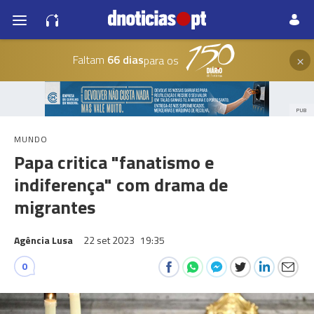
×
Faltam
66 dias
para os
PUB
MUNDO
Papa critica "fanatismo e
indiferença" com drama de
migrantes
Agência Lusa
22 set 2023
19:35
0