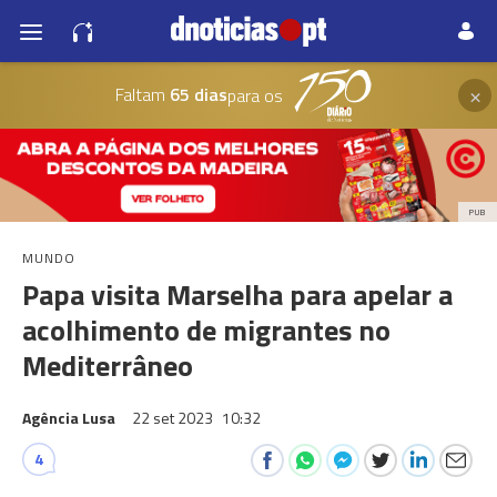
×
Faltam
65 dias
para os
PUB
MUNDO
Papa visita Marselha para apelar a
acolhimento de migrantes no
Mediterrâneo
Agência Lusa
22 set 2023
10:32
4