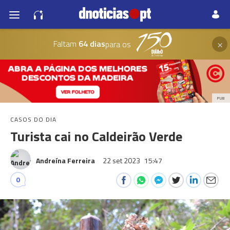
×
Faltam
64 dias
para os
PUB
CASOS DO DIA
Turista cai no Caldeirão Verde
Andreína Ferreira
22 set 2023
15:47
0