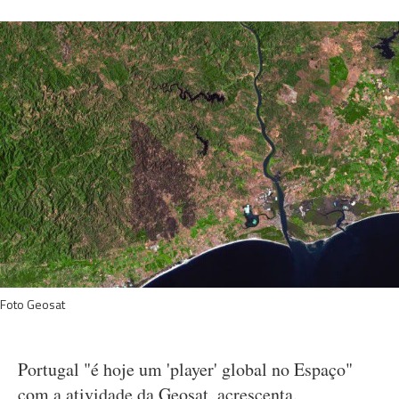
Foto Geosat
Portugal "é hoje um 'player' global no Espaço"
com a atividade da Geosat, acrescenta.