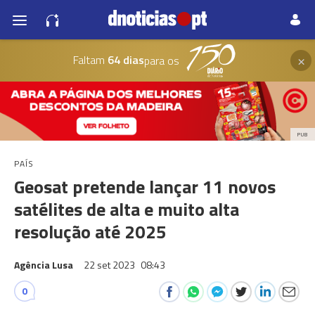
×
Faltam
64 dias
para os
PUB
PAÍS
Geosat pretende lançar 11 novos
satélites de alta e muito alta
resolução até 2025
Agência Lusa
22 set 2023
08:43
0