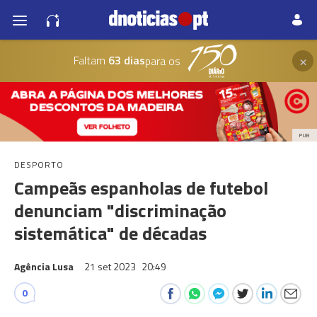
×
Faltam
63 dias
para os
PUB
DESPORTO
Campeãs espanholas de futebol
denunciam "discriminação
sistemática" de décadas
Agência Lusa
21 set 2023
20:49
0