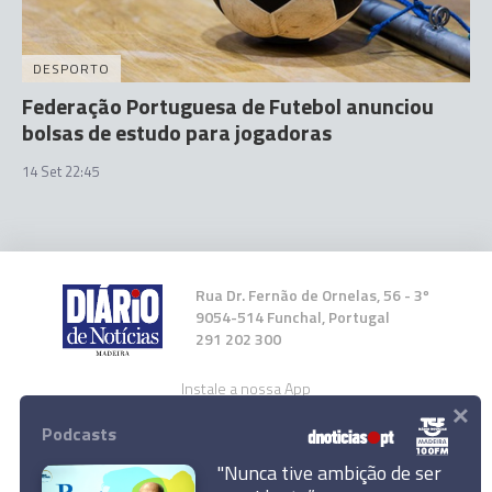
DESPORTO
Federação Portuguesa de Futebol anunciou
bolsas de estudo para jogadoras
14 Set 22:45
Rua Dr. Fernão de Ornelas, 56 - 3º
9054-514 Funchal, Portugal
291 202 300
Instale a nossa App
×
Podcasts
"Nunca tive ambição de ser