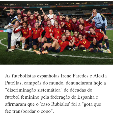
As futebolistas espanholas Irene Paredes e Alexia
Putellas, campeãs do mundo, denunciaram hoje a
"discriminação sistemática" de décadas do
futebol feminino pela federação de Espanha e
afirmaram que o 'caso Rubiales' foi a "gota que
fez transbordar o copo".