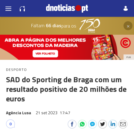
×
Faltam
66 dias
para os
PUB
DESPORTO
SAD do Sporting de Braga com um
resultado positivo de 20 milhões de
euros
Agência Lusa
21 set 2023
17:47
0