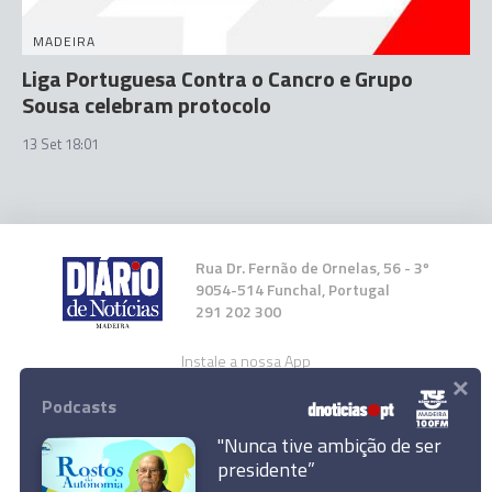
MADEIRA
Liga Portuguesa Contra o Cancro e Grupo
Sousa celebram protocolo
13 Set 18:01
Rua Dr. Fernão de Ornelas, 56 - 3º
9054-514 Funchal, Portugal
291 202 300
Instale a nossa App
×
Podcasts
"Nunca tive ambição de ser
presidente”