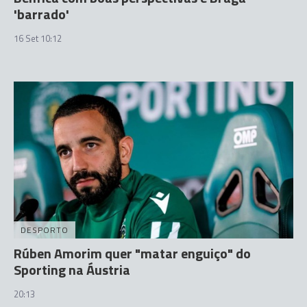
'barrado'
16 Set 10:12
DESPORTO
Rúben Amorim quer "matar enguiço" do
Sporting na Áustria
20:13