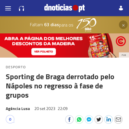
×
Faltam
63 dias
para os
PUB
DESPORTO
Sporting de Braga derrotado pelo
Nápoles no regresso à fase de
grupos
Agência Lusa
20 set 2023
22:09
0