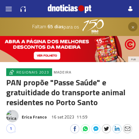
×
Faltam
65 dias
para os
PUB
REGIONAIS 2023
MADEIRA
PAN propõe "Passe Saúde" e
gratuitidade do transporte animal
residentes no Porto Santo
Erica Franco
16 set 2023
11:59
1