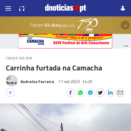
×
Faltam
64 dias
para os
PUB
CASOS DO DIA
Carrinha furtada na Camacha
Andreína Ferreira
17 set 2023
14:25
0