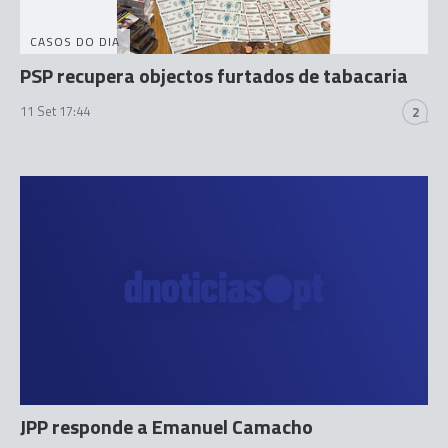
CASOS DO DIA
PSP recupera objectos furtados de tabacaria
11 Set 17:44
2
JPP responde a Emanuel Camacho