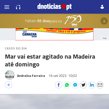
×
Faltam
65 dias
para os
PUB
CASOS DO DIA
Mar vai estar agitado na Madeira
até domingo
Andreína Ferreira
16 set 2023
10:02
0