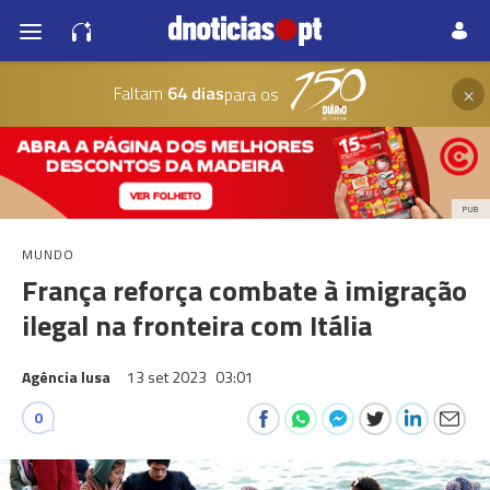
×
Faltam
64 dias
para os
PUB
MUNDO
França reforça combate à imigração
ilegal na fronteira com Itália
Agência lusa
13 set 2023
03:01
0