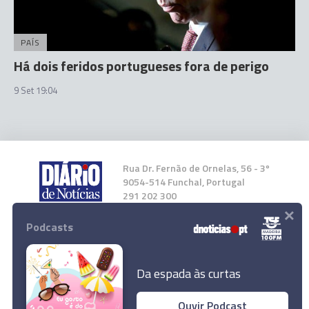
PAÍS
Há dois feridos portugueses fora de perigo
9 Set 19:04
Rua Dr. Fernão de Ornelas, 56 - 3º
9054-514 Funchal, Portugal
291 202 300
×
Podcasts
Instale a nossa App
Da espada às curtas
Ouvir Podcast