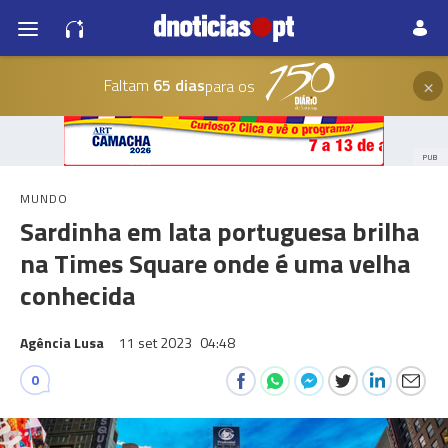
×
Faltam
65 dias
para os
PUB
MUNDO
Sardinha em lata portuguesa brilha
na Times Square onde é uma velha
conhecida
Agência Lusa
11 set 2023
04:48
0