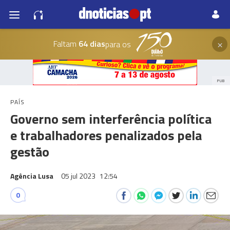
×
Faltam
64 dias
para os
PUB
PAÍS
Governo sem interferência política
e trabalhadores penalizados pela
gestão
Agência Lusa
05 jul 2023
12:54
0