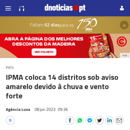
×
Faltam
62 dias
para os
PUB
PAÍS
IPMA coloca 14 distritos sob aviso
amarelo devido à chuva e vento
forte
Agência Lusa
08 jun 2023
09:36
0