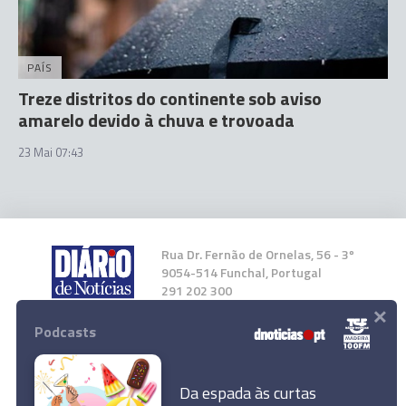
PAÍS
Treze distritos do continente sob aviso
amarelo devido à chuva e trovoada
23 Mai 07:43
Rua Dr. Fernão de Ornelas, 56 - 3º
9054-514 Funchal, Portugal
291 202 300
×
Podcasts
Instale a nossa App
Da espada às curtas