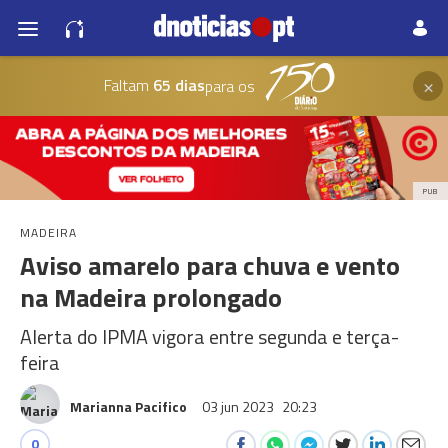
×
Faltam
65 dias
para os
PUB
MADEIRA
Aviso amarelo para chuva e vento
na Madeira prolongado
Alerta do IPMA vigora entre segunda e terça-
feira
Marianna Pacifico
03 jun 2023
20:23
0