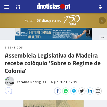
×
Faltam
63 dias
para os
PUB
5 SENTIDOS
Assembleia Legislativa da Madeira
recebe colóquio 'Sobre o Regime de
Colonia'
Carolina Rodrigues
07 jun 2023
12:19
0