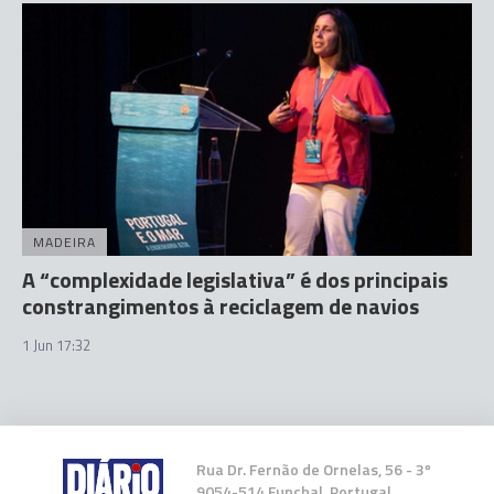
MADEIRA
A “complexidade legislativa” é dos principais
constrangimentos à reciclagem de navios
1 Jun 17:32
Rua Dr. Fernão de Ornelas, 56 - 3º
9054-514 Funchal, Portugal