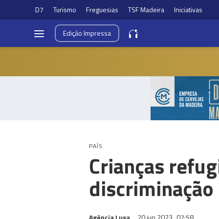
D7
Turismo
Freguesias
TSF Madeira
Iniciativas
Edição
Impressa
PAÍS
Crianças refu
discriminação 
Agência Lusa
20 jun 2023
07:58