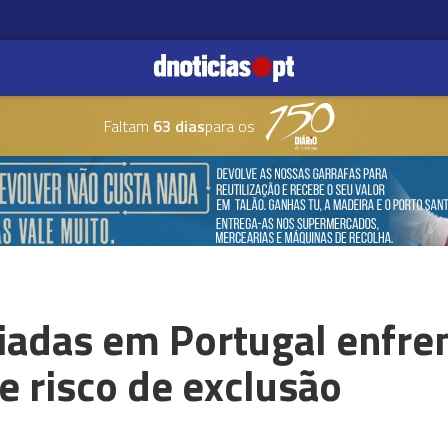
Faltam
63 dias
para os
giadas em Portugal enfr
e risco de exclusão