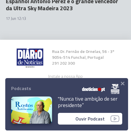
Espanhol António Perez é o grande vencedor
da Ultra Sky Madeira 2023
17 Jun 12:13
Rua Dr. Fernão de Ornelas, 56 - 3º
9054-514 Funchal, Portugal
291 202 300
Instale a nossa App
×
Podcasts
"Nunca tive ambição de ser
presidente”
© 2023 Empresa Diário de Notícias, Lda.
Ouvir Podcast
Todos os direitos reservados.