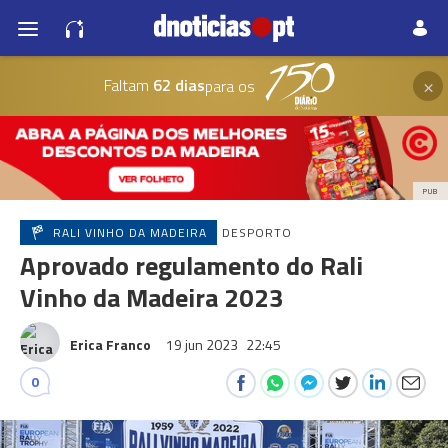
×
Faltam
62 dias
para os
PUB
RALI VINHO DA MADEIRA
DESPORTO
Aprovado regulamento do Rali
Vinho da Madeira 2023
Erica Franco
19 jun 2023
22:45
0