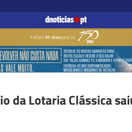
Faltam
65 dias
para os
o da Lotaria Clássica sa