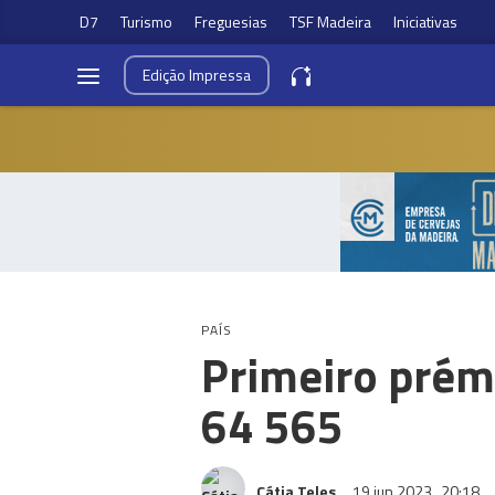
D7
Turismo
Freguesias
TSF Madeira
Iniciativas
Edição
Impressa
PAÍS
Primeiro prémi
64 565
Cátia Teles
19 jun 2023
20:18