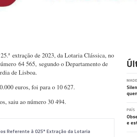
25.ª extração de 2023, da Lotaria Clássica, no
Úl
o número 64 565, segundo o Departamento de
rdia de Lisboa.
MADE
.000 euros, foi para o 10 627.
Sile
quem
os, saiu ao número 30 494.
PAÍS
Obse
e es
ios Referente à 025ª Extração da Lotaria