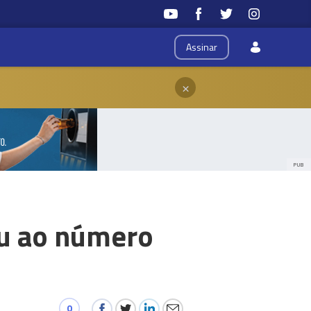
Assinar
×
PUB
iu ao número
0