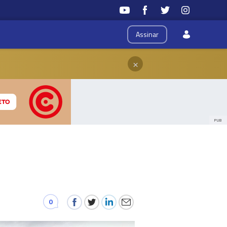
Assinar
×
PUB
0