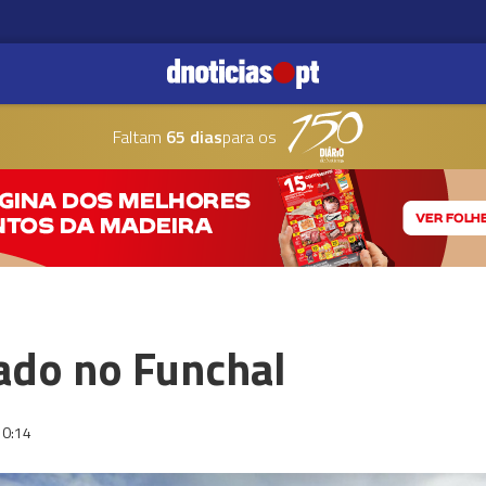
Faltam
65 dias
para os
ado no Funchal
10:14