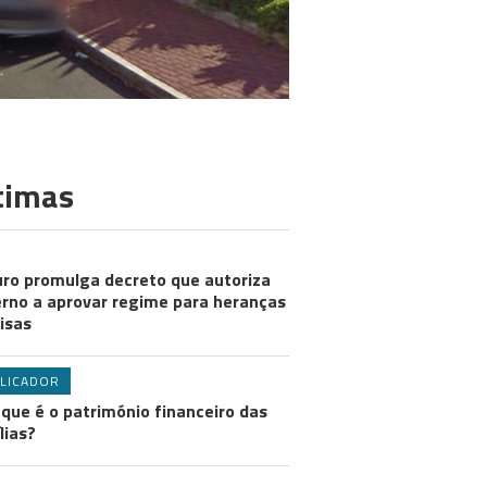
timas
ro promulga decreto que autoriza
rno a aprovar regime para heranças
visas
LICADOR
 que é o património financeiro das
lias?