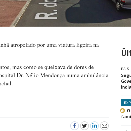
nhã atropelado por uma viatura ligeira na
Úl
ntos, mas como se queixava de dores de
PAÍS
 Hospital Dr. Nélio Mendonça numa ambulância
Segu
Gove
chal.
indi
EXP
O
famí