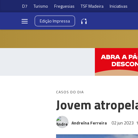
D7
Turismo
Freguesias
TSF Madeira
Iniciativas
Edição
Impressa
CASOS DO DIA
Jovem atropel
Andreína Ferreira
02 jun 2023