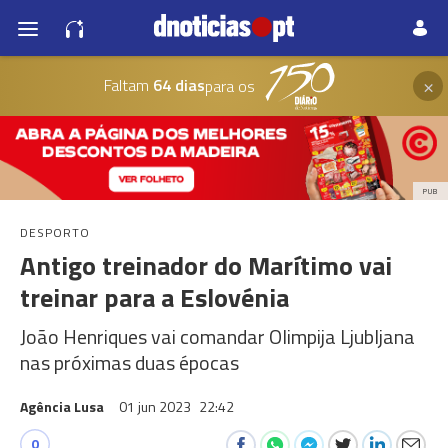
×
Faltam
64 dias
para os
PUB
DESPORTO
Antigo treinador do Marítimo vai
treinar para a Eslovénia
João Henriques vai comandar Olimpija Ljubljana
nas próximas duas épocas
Agência Lusa
01 jun 2023
22:42
0