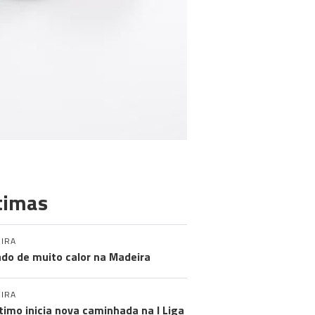
timas
IRA
do de muito calor na Madeira
IRA
timo inicia nova caminhada na I Liga