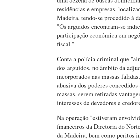
uma dezena de buscas domiciliár
residências e empresas, localiz
Madeira, tendo-se procedido à de
"Os arguidos encontram-se indic
participação económica em negóc
fiscal."
Conta a polícia criminal que "ai
dos arguidos, no âmbito da adju
incorporados nas massas falidas,
abusiva dos poderes concedidos 
massas, serem retiradas vantagen
interesses de devedores e credor
Na operação "estiveram envolvido
financeiros da Diretoria do Nor
da Madeira, bem como peritos inf