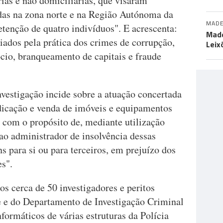
ias e não domiciliárias, que visaram
adas na zona norte e na Região Autónoma da
MADE
tenção de quatro indivíduos". E acrescenta:
Made
iados pela prática dos crimes de corrupção,
Leix
io, branqueamento de capitais e fraude
nvestigação incide sobre a atuação concertada
dicação e venda de imóveis e equipamentos
 com o propósito de, mediante utilização
ao administrador de insolvência dessas
s para si ou para terceiros, em prejuízo dos
es".
s cerca de 50 investigadores e peritos
te e do Departamento de Investigação Criminal
ormáticos de várias estruturas da Polícia