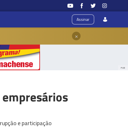
Assinar
×
PUB
e empresários
rrupção e participação