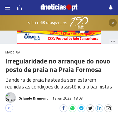
×
Faltam
63 dias
para os
PUB
MADEIRA
Irregularidade no arranque do novo
posto de praia na Praia Formosa
Bandeira de praia hasteada sem estarem
reunidas as condições de assistência a banhistas
Orlando Drumond
19 jun 2023
18:03
0