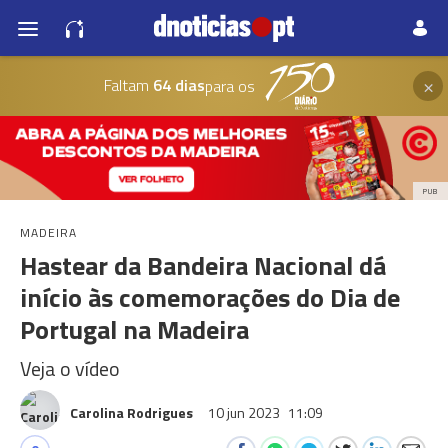
×
Faltam
64 dias
para os
PUB
MADEIRA
Hastear da Bandeira Nacional dá
início às comemorações do Dia de
Portugal na Madeira
Veja o vídeo
Carolina Rodrigues
10 jun 2023
11:09