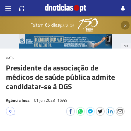
×
Faltam
65 dias
para os
PUB
PAÍS
Presidente da associação de
médicos de saúde pública admite
candidatar-se à DGS
Agência lusa
01 jun 2023
15:49
0