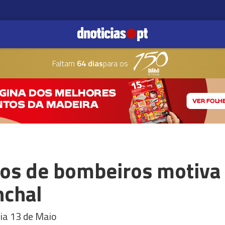
Faltam
64 dias
para os
ros de bombeiros motiva 
nchal
ia 13 de Maio