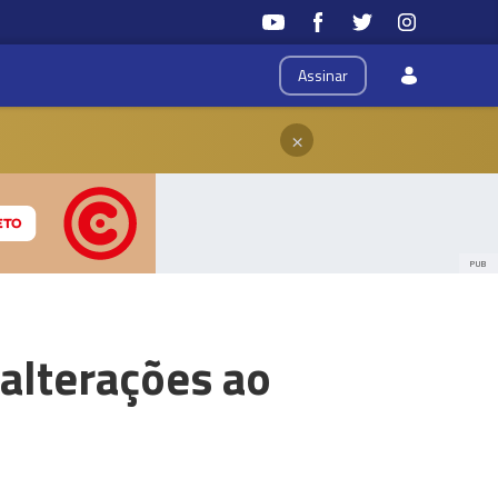
Assinar
×
PUB
alterações ao