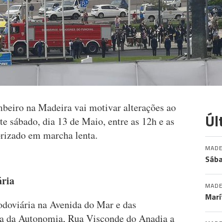
iro na Madeira vai motivar alterações ao
Úl
te sábado, dia 13 de Maio, entre as 12h e as
orizado em marcha lenta.
MADE
Sába
ária
MADE
Marí
rodoviária na Avenida do Mar e das
a da Autonomia, Rua Visconde do Anadia a