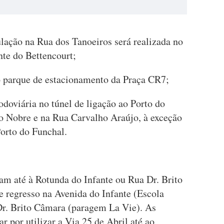
ulação na Rua dos Tanoeiros será realizada no
nte do Bettencourt;
ao parque de estacionamento da Praça CR7;
odoviária no túnel de ligação ao Porto do
o Nobre e na Rua Carvalho Araújo, à exceção
Porto do Funchal.
lam até à Rotunda do Infante ou Rua Dr. Brito
 regresso na Avenida do Infante (Escola
r. Brito Câmara (paragem La Vie). As
r por utilizar a Via 25 de Abril até ao