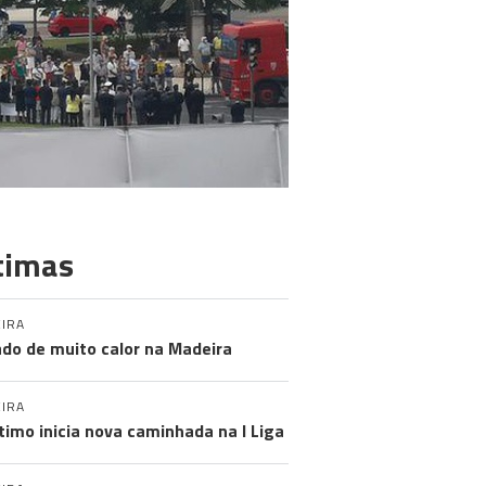
timas
IRA
do de muito calor na Madeira
IRA
timo inicia nova caminhada na I Liga