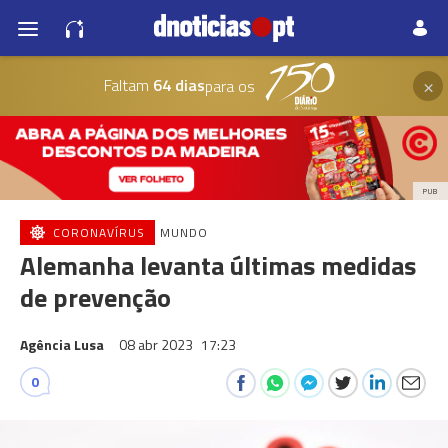
×
Faltam
64 dias
para os
PUB
CORONAVÍRUS
MUNDO
Alemanha levanta últimas medidas
de prevenção
Agência Lusa
08 abr 2023
17:23
0