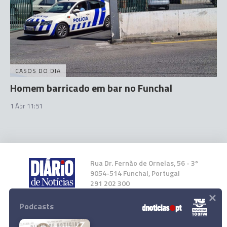
CASOS DO DIA
Homem barricado em bar no Funchal
1 Abr 11:51
Rua Dr. Fernão de Ornelas, 56 - 3º
9054-514 Funchal, Portugal
291 202 300
×
Podcasts
Instale a nossa App