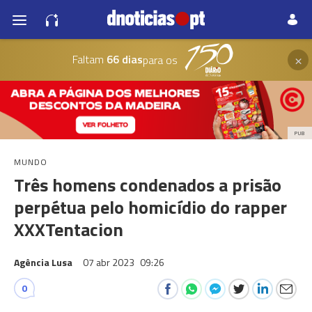
×
Faltam
66 dias
para os
PUB
MUNDO
Três homens condenados a prisão
perpétua pelo homicídio do rapper
XXXTentacion
Agência Lusa
07 abr 2023
09:26
0