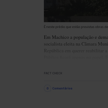
É neste prédio que estão previstas obras de 
Em Machico a população e demai
socialista eleita na Câmara Mun
República em querer reabilitar a
Pública ficará apenas no papel. 
FACT CHECK
0
Comentários