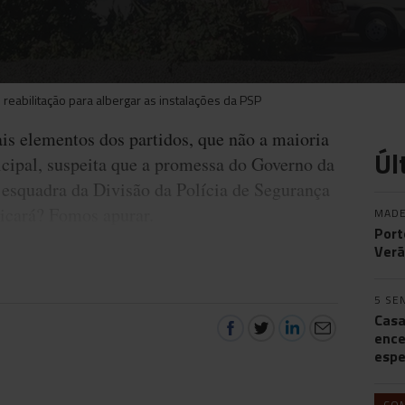
reabilitação para albergar as instalações da PSP
s elementos dos partidos, que não a maioria
Úl
icipal, suspeita que a promessa do Governo da
 esquadra da Divisão da Polícia de Segurança
Ficará? Fomos apurar.
MADE
Port
Verã
5 SE
Casa
ence
espe
CO