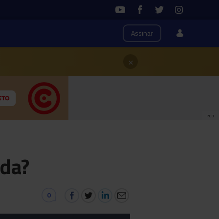
Assinar
×
PUB
ada?
0