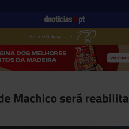
Faltam
65 dias
para os
de Machico será reabilit