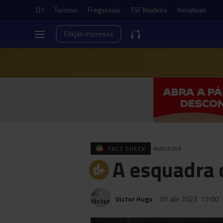
D7
Turismo
Freguesias
TSF Madeira
Iniciativas
Edição
Impressa
FACT CHECK
MADEIRA
A esquadra 
Victor Hugo
07 abr 2023
17:00