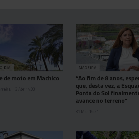
O DIA
MADEIRA
te de moto em Machico
“Ao fim de 8 anos, espe
que, desta vez, a Esqua
rreira
3 Abr 14:33
Ponta do Sol finalment
avance no terreno”
31 Mar 16:21