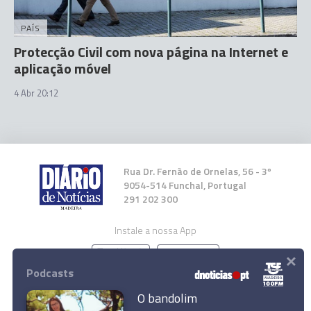
PAÍS
Protecção Civil com nova página na Internet e
aplicação móvel
4 Abr 20:12
Rua Dr. Fernão de Ornelas, 56 - 3º
9054-514 Funchal, Portugal
291 202 300
Instale a nossa App
×
Podcasts
O bandolim