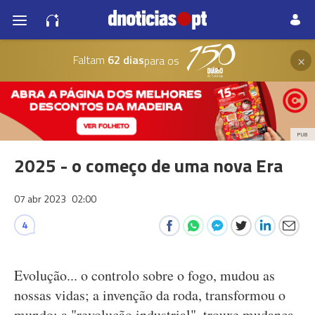
×
Faltam
62 dias
para os
PUB
2025 - o começo de uma nova Era
07 abr 2023
02:00
4
Evolução... o controlo sobre o fogo, mudou as
nossas vidas; a invenção da roda, transformou o
mundo; a "revolução industrial", trouxe mudança