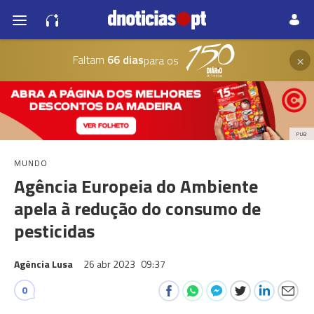
×
Faltam
66 dias
para os
PUB
MUNDO
Agência Europeia do Ambiente
apela à redução do consumo de
pesticidas
Agência Lusa
26 abr 2023
09:37
0