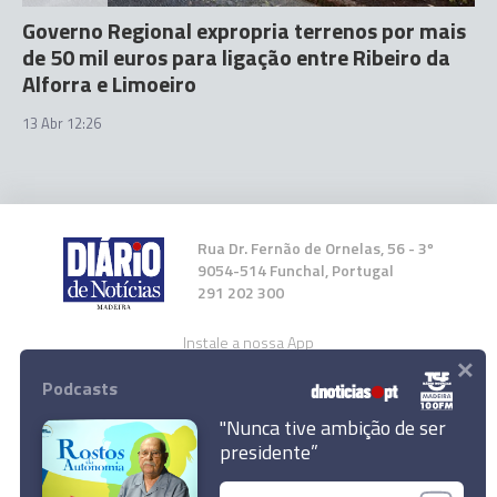
Governo Regional expropria terrenos por mais
de 50 mil euros para ligação entre Ribeiro da
Alforra e Limoeiro
13 Abr 12:26
Rua Dr. Fernão de Ornelas, 56 - 3º
9054-514 Funchal, Portugal
291 202 300
Instale a nossa App
×
Podcasts
"Nunca tive ambição de ser
presidente”
© 2023 Empresa Diário de Notícias, Lda.