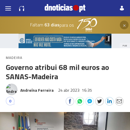
×
Faltam
63 dias
para os
PUB
MADEIRA
Governo atribui 68 mil euros ao
SANAS-Madeira
Andreína Ferreira
24 abr 2023
16:35
0