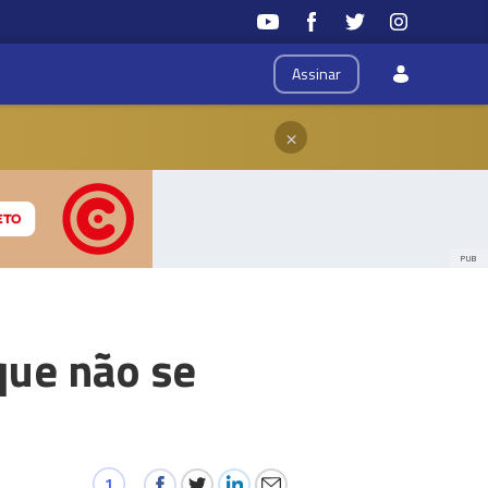
Assinar
×
PUB
que não se
1