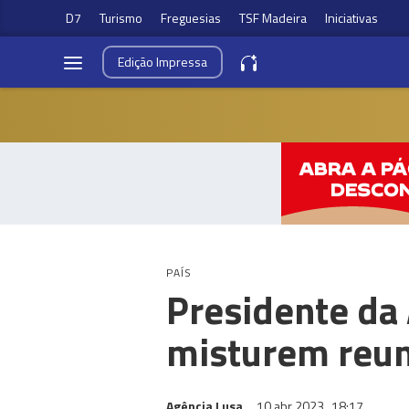
D7
Turismo
Freguesias
TSF Madeira
Iniciativas
Edição
Impressa
PAÍS
Presidente da
misturem reuni
Agência Lusa
10 abr 2023
18:17