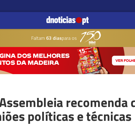
Faltam
63 dias
para os
 Assembleia recomenda 
ões políticas e técnicas