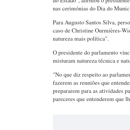
do Estado", afirmou o president
nas cerimónias do Dia do Municí
Para Augusto Santos Silva, perso
caso de Christine Ourmières-Wid
natureza mais política".
O presidente do parlamento vin
misturam natureza técnica e natu
"No que diz respeito ao parlamen
fazerem as reuniões que entend
prepararem para as atividades p
pareceres que entenderem que lh