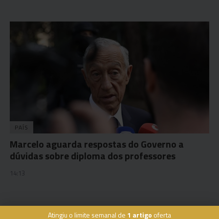
PAÍS
Marcelo aguarda respostas do Governo a
dúvidas sobre diploma dos professores
14:13
Atingiu o limite semanal de
1 artigo
oferta