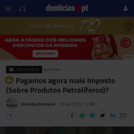
×
Faltam
65 dias
para os
PUB
FACT CHECK
MADEIRA
Pagamos agora mais Imposto
(Sobre Produtos Petrolíferos)?
Orlando Drumond
10 abr 2023
17:00
0