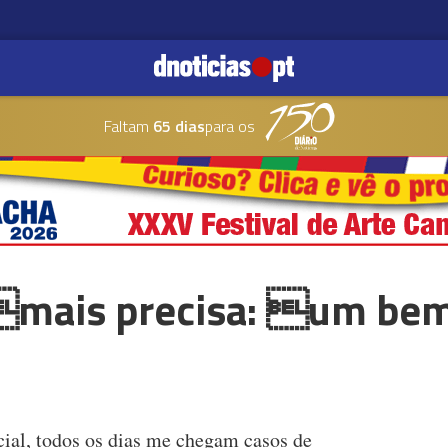
Faltam
65 dias
para os
mais precisa: um bem
cial, todos os dias me chegam casos de