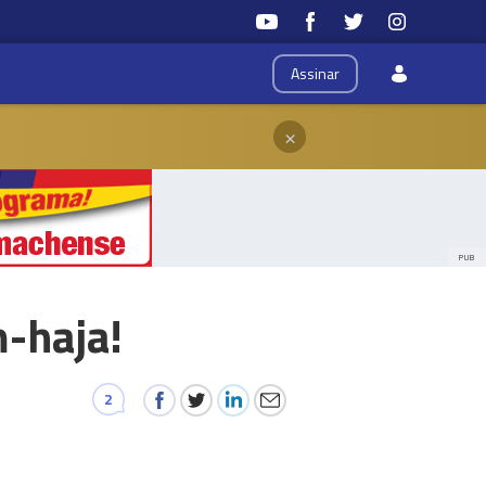
Assinar
×
PUB
-haja!
2