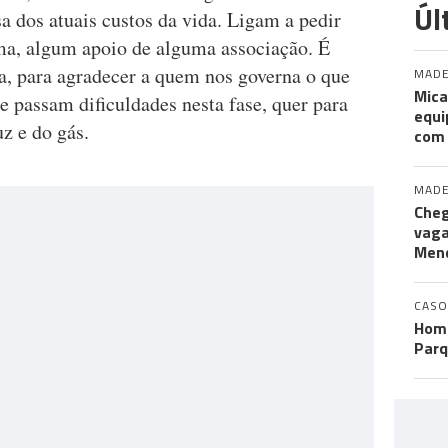
Úl
a dos atuais custos da vida. Ligam a pedir
ma, algum apoio de alguma associação. É
ta, para agradecer a quem nos governa o que
MADE
Mica
ue passam dificuldades nesta fase, quer para
equi
uz e do gás.
com
MADE
Cheg
vaga
Men
CASO
Home
Parq