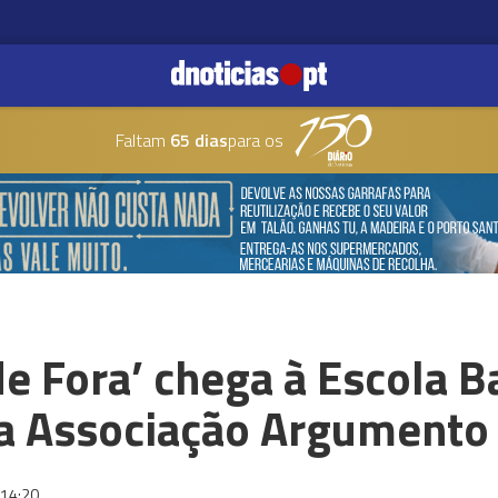
Faltam
65 dias
para os
de Fora’ chega à Escola 
a Associação Argumento 
14:20