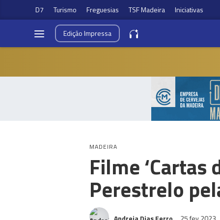
D7
Turismo
Freguesias
TSF Madeira
Iniciativas
Edição
Impressa
MADEIRA
Filme ‘Cartas 
Perestrelo pel
Andreia Dias Ferro
25 fev 2023