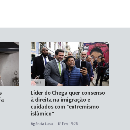
PAÍS
s
Líder do Chega quer consenso
fa
à direita na imigração e
cuidados com "extremismo
islâmico"
Agência Lusa
18 Fev 19:26