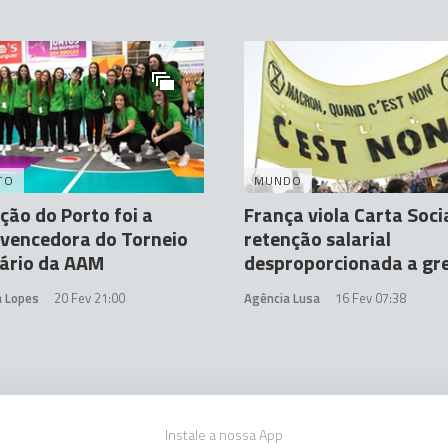
TO
MUNDO
ção do Porto foi a
França viola Carta Soci
vencedora do Torneio
retenção salarial
sário da AAM
desproporcionada a gre
a Lopes
20 Fev 21:00
Agência Lusa
16 Fev 07:38
Instale a nossa App