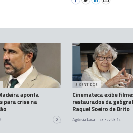
A
5 SENTIDOS
Madeira aponta
Cinemateca exibe filme
s para crise na
restaurados da geógra
ção
Raquel Soeiro de Brito
7
Agência Lusa
23 Fev 03:12
2