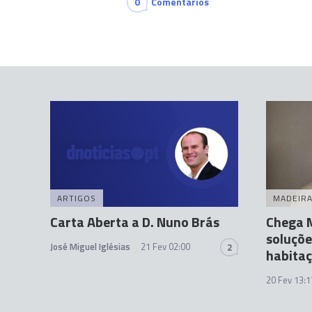
0
Comentários
ARTIGOS
MADEIR
Carta Aberta a D. Nuno Brás
Chega 
soluçõe
José Miguel Iglésias
21 Fev 02:00
2
habita
20 Fev 13:1