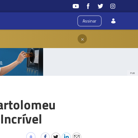
Assinar
×
PUB
Bartolomeu
Incrível
0