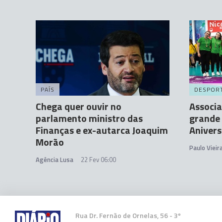
PAÍS
DESPOR
Chega quer ouvir no
Associa
parlamento ministro das
grande 
Finanças e ex-autarca Joaquim
Aniver
Morão
Paulo Vieir
Agência Lusa
22 Fev 06:00
Rua Dr. Fernão de Ornelas, 56 - 3º