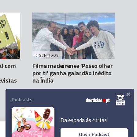
5 SENTIDOS
al com
Filme madeirense 'Posso olhar
por ti' ganha galardão inédito
vistas
na Índia
×
Eugénio Perregil
09:31
Podcasts
Da espada às curtas
Ouvir Podcast