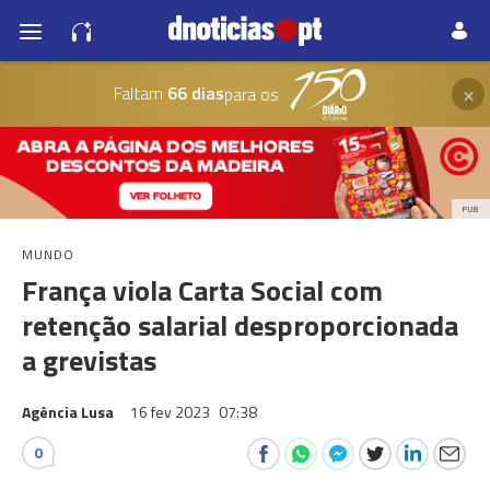
×
Faltam
66 dias
para os
PUB
MUNDO
França viola Carta Social com
retenção salarial desproporcionada
a grevistas
Agência Lusa
16 fev 2023
07:38
0