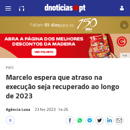
×
Faltam
65 dias
para os
PUB
PAÍS
Marcelo espera que atraso na
execução seja recuperado ao longo
de 2023
Agência Lusa
23 fev 2023
14:26
0