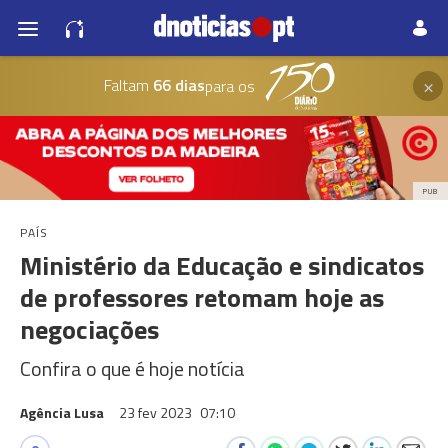
×
Faltam
66 dias
para os
PUB
PAÍS
Ministério da Educação e sindicatos
de professores retomam hoje as
negociações
Confira o que é hoje notícia
Agência Lusa
23 fev 2023
07:10