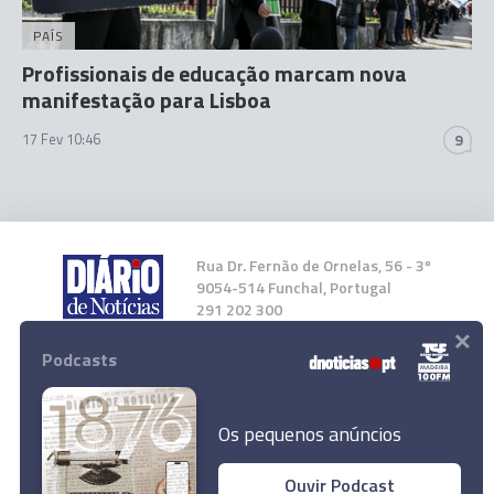
PAÍS
Profissionais de educação marcam nova
manifestação para Lisboa
17 Fev 10:46
9
Rua Dr. Fernão de Ornelas, 56 - 3º
9054-514 Funchal, Portugal
291 202 300
×
Podcasts
Instale a nossa App
Os pequenos anúncios
Ouvir Podcast