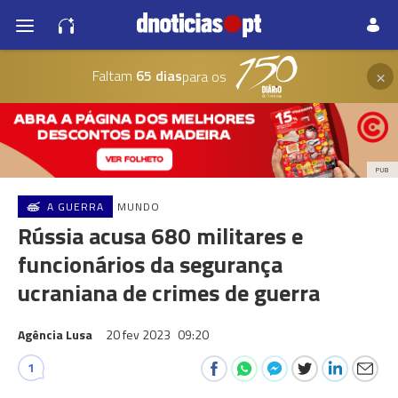
×
Faltam
65 dias
para os
PUB
A GUERRA
MUNDO
Rússia acusa 680 militares e
funcionários da segurança
ucraniana de crimes de guerra
Agência Lusa
20 fev 2023
09:20
1