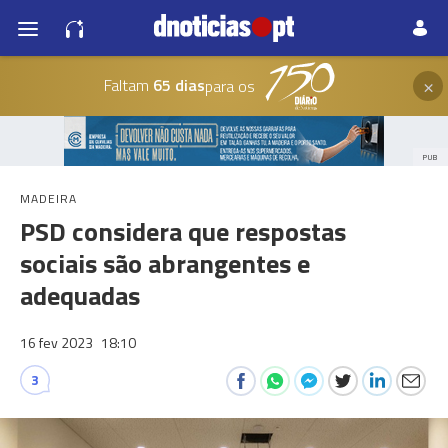
×
Faltam
65 dias
para os
PUB
MADEIRA
PSD considera que respostas
sociais são abrangentes e
adequadas
16 fev 2023
18:10
3