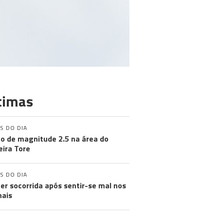
timas
S DO DIA
o de magnitude 2.5 na área do
ira Tore
S DO DIA
er socorrida após sentir-se mal nos
nais