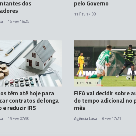
ntantes dos
pelo Governo
hadores
11 Fev 17:08
sa
15 Fev 18:25
DESPORTO
os têm até hoje para
FIFA vai decidir sobre 
ar contratos de longa
do tempo adicional no 
 e reduzir IRS
mês
sa
15 Fev 07:50
Agência Lusa
8 Fev 17:21