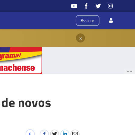
Assinar
×
PUB
 de novos
0