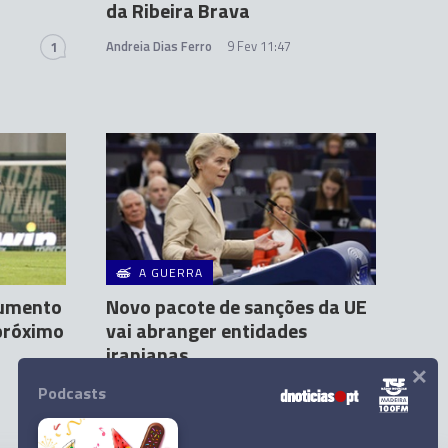
da Ribeira Brava
Andreia Dias Ferro
9 Fev 11:47
1
A GUERRA
aumento
Novo pacote de sanções da UE
próximo
vai abranger entidades
iranianas
×
Agência Lusa
15 Fev 09:26
Podcasts