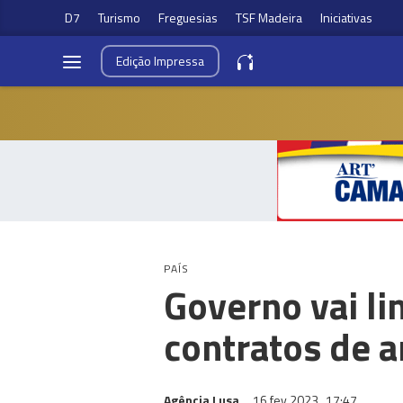
D7
Turismo
Freguesias
TSF Madeira
Iniciativas
Edição
Impressa
PAÍS
Governo vai l
contratos de 
Agência Lusa
16 fev 2023
17:47