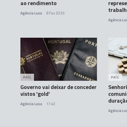
ao rendimento
represe
trabal
Agência Lusa
8 Fev 20:35
Agência Lu
PAÍS
PAÍS
Governo vai deixar de conceder
Senhori
vistos 'gold'
comunic
duração
Agência Lusa
17:43
Agência Lu