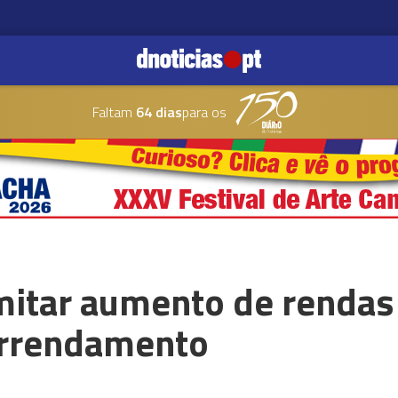
Faltam
64 dias
para os
imitar aumento de rendas
arrendamento