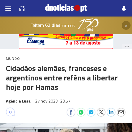
×
Faltam
62 dias
para os
PUB
MUNDO
Cidadãos alemães, franceses e
argentinos entre reféns a libertar
hoje por Hamas
Agência Lusa
27 nov 2023
20:57
0