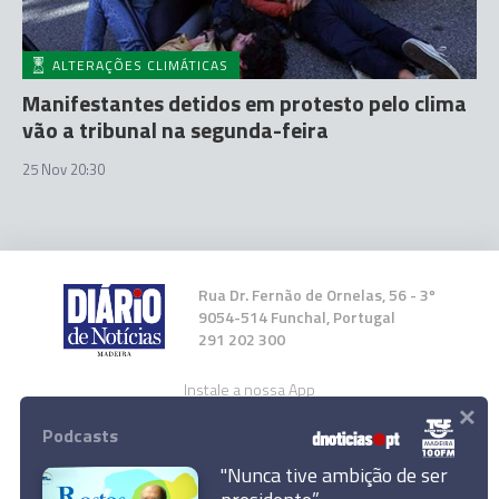
ALTERAÇÕES CLIMÁTICAS
Manifestantes detidos em protesto pelo clima
vão a tribunal na segunda-feira
25 Nov 20:30
Rua Dr. Fernão de Ornelas, 56 - 3º
9054-514 Funchal, Portugal
291 202 300
Instale a nossa App
×
Podcasts
"Nunca tive ambição de ser