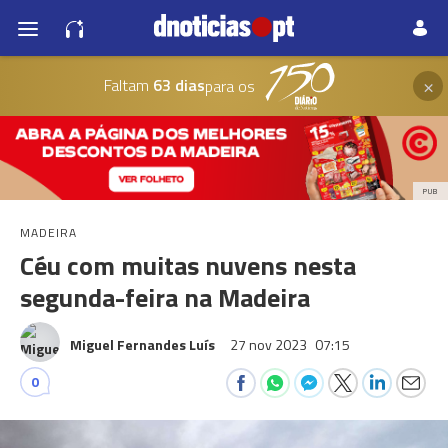
×
Faltam
63 dias
para os
PUB
MADEIRA
Céu com muitas nuvens nesta
segunda-feira na Madeira
Miguel Fernandes Luís
27 nov 2023
07:15
0