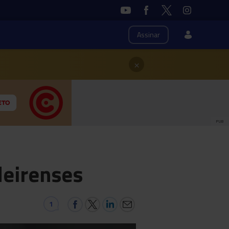
Assinar
×
PUB
deirenses
1