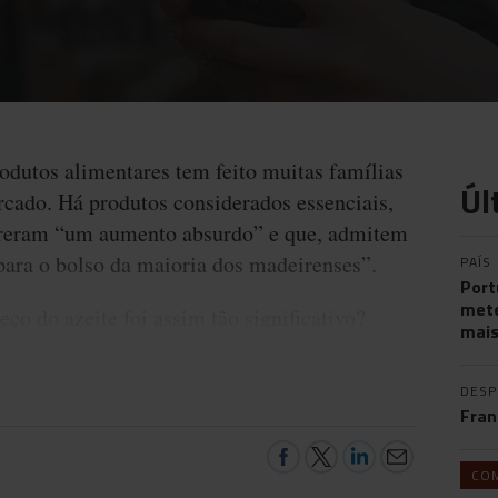
odutos alimentares tem feito muitas famílias
Úl
cado. Há produtos considerados essenciais,
ofreram “um aumento absurdo” e que, admitem
para o bolso da maioria dos madeirenses”.
PAÍS
Port
mete
ço do azeite foi assim tão significativo?
mais
DES
Fran
CO