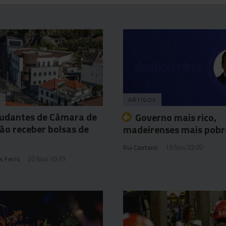
A
ARTIGOS
tudantes de Câmara de
Governo mais rico,
ão receber bolsas de
madeirenses mais pobr
Rui Caetano
19 Nov 02:00
s Ferro
20 Nov 10:39