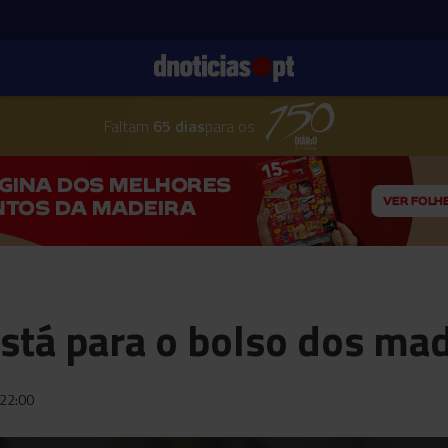
Faltam
65 dias
para os
está para o bolso dos ma
22:00