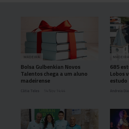
MADEIRA
MADEIR
Bolsa Gulbenkian Novos
685 es
Talentos chega a um aluno
Lobos v
madeirense
estudo
Cátia Teles
14 Nov 14:44
Andreia Dia