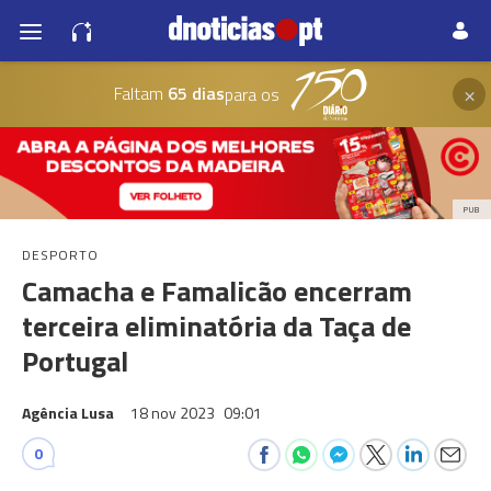
×
Faltam
65 dias
para os
PUB
DESPORTO
Camacha e Famalicão encerram
terceira eliminatória da Taça de
Portugal
Agência Lusa
18 nov 2023
09:01
0