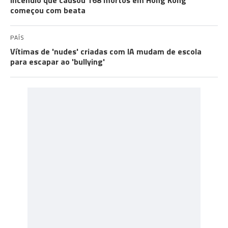
Incêndio que causou 168 mortos em Hong Kong
começou com beata
PAÍS
Vítimas de 'nudes' criadas com IA mudam de escola
para escapar ao 'bullying'