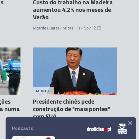
ós
Custo do trabalho na Madeira
aumentou 4,2% nos meses de
Verão
Ricardo Duarte Freitas
14 Nov 12:02
MUNDO
ções
Presidente chinês pede
ra numa
construção de "mais pontes"
com EUA
×
Agência Lusa
16 Nov 09:41
Podcasts