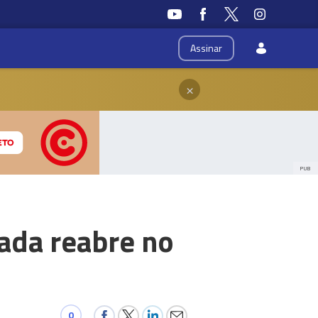
Assinar
×
PUB
gada reabre no
0