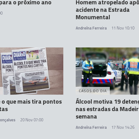
para o próximo ano
Homem atropelado ap
acidente na Estrada
00
Monumental
Andreína Ferreira
11 Nov 10:10
A
CASOS DO DIA
é o que mais tira pontos
Álcool motiva 19 deten
tas
nas estradas da Madei
semana
Gonçalves
20 Nov 07:00
Andreína Ferreira
17 Nov 14:26