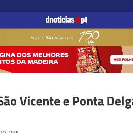
Faltam
64 dias
para os
São Vicente e Ponta Del
o
2023
18:04