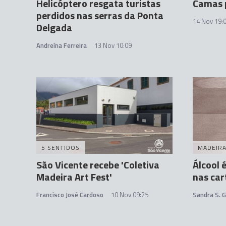
Helicóptero resgata turistas
Camas 
perdidos nas serras da Ponta
14 Nov 19:
Delgada
Andreína Ferreira
13 Nov 10:09
5 SENTIDOS
MADEIR
São Vicente recebe 'Coletiva
Álcool 
Madeira Art Fest'
nas car
Francisco José Cardoso
10 Nov 09:25
Sandra S. 