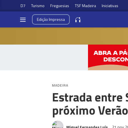
D7
Turismo
Freguesias
TSF Madeira
Iniciativas
Edição
Impressa
MADEIRA
Estrada entre 
próximo Verã
Miguel Fernandes Luís
21 nov 