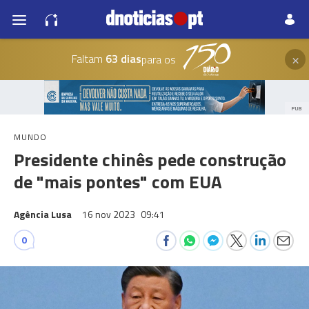
×
Faltam
63 dias
para os
PUB
MUNDO
Presidente chinês pede construção
de "mais pontes" com EUA
Agência Lusa
16 nov 2023
09:41
0